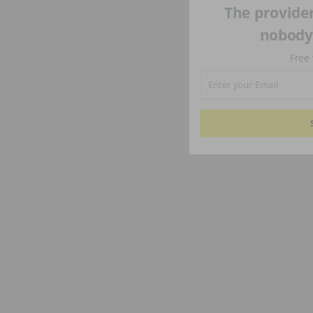
The provide
nobody
Free