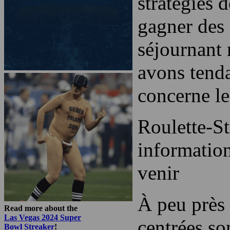
November 30th, 2009 at 5:50
[
English
]
Sur Interne
stratégies d
gagner des
séjournant 
avons tenda
concerne le
Roulette-St
information