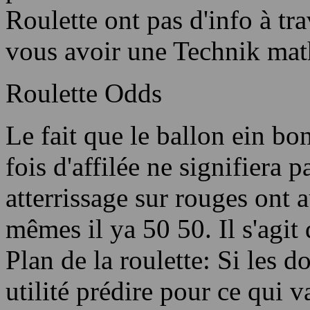
avoir une mémoire et chaque
Spin. Cela contribuera à le 
régimes de la roulette pour 
prédire le résultat de l'aveni
Roulette ont pas d'info à t
vous avoir une Technik mat
Roulette Odds
Le fait que le ballon ein b
fois d'affilée ne signifiera
atterrissage sur rouges ont