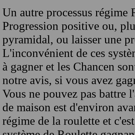
tables de Roulette.
Régimes Roulette augmenter 
chaud
Un autre processus régime 
Progression positive ou, pl
pyramidal, ou laisser une p
L'inconvénient de ces systèm
à gagner et les Chancen sont
notre avis, si vous avez ga