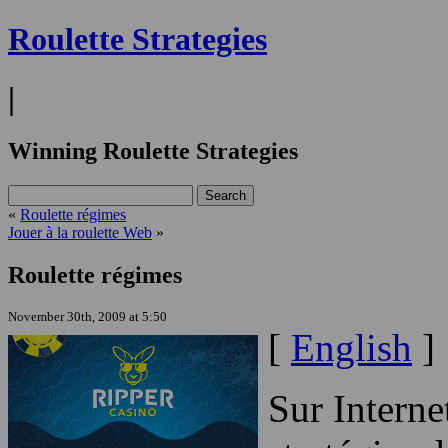
Roulette Strategies
|
Winning Roulette Strat
«
Roulette régimes
Jouer à la roulette Web
»
Roulette régimes