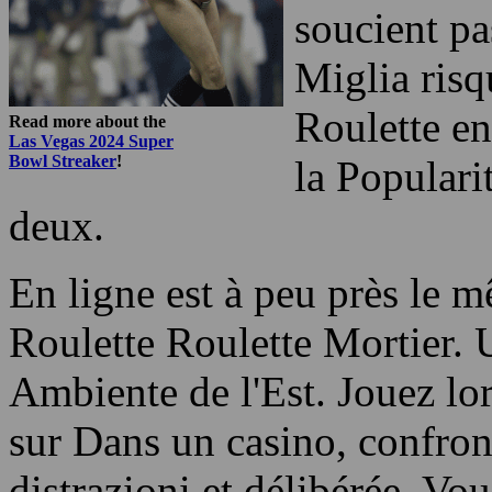
soucient pa
Miglia risq
Roulette e
Read more about the
Las Vegas 2024 Super
Bowl Streaker
!
la Populari
deux.
En ligne est à peu près le m
Roulette Roulette Mortier. 
Ambiente de l'Est. Jouez lor
sur Dans un casino, confron
distrazioni et délibérée. V