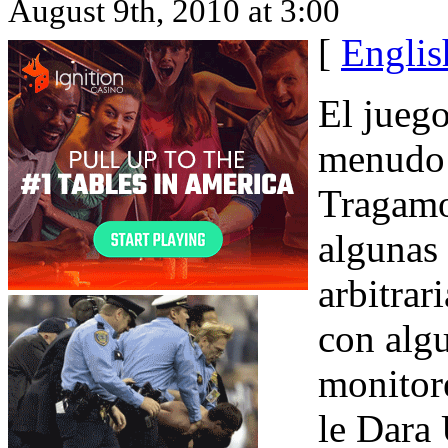
August 9th, 2010 at 3:00
[
Englis
El jueg
menudo 
Tragamo
algunas
arbitrar
con algu
monitor
le Dara