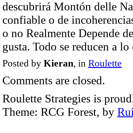
descubrirá Montón delle Na
confiable o de incoherencia
o no Realmente Depende de 
gusta. Todo se reducen a lo 
Posted by
Kieran
, in
Roulette
Comments are closed.
Roulette Strategies is pro
Theme: RCG Forest, by
Rui