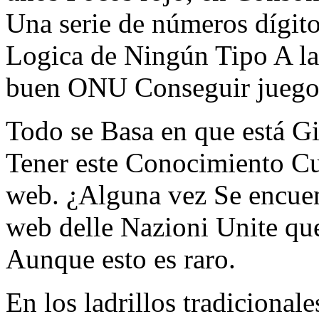
Una serie de números dígit
Logica de Ningún Tipo A la
buen ONU Conseguir juego 
Todo se Basa en que está G
Tener este Conocimiento Cua
web. ¿Alguna vez Se encuen
web delle Nazioni Unite qu
Aunque esto es raro.
En los ladrillos tradicional