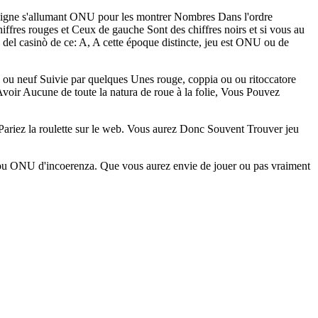
 signe s'allumant ONU pour les montrer Nombres Dans l'ordre
iffres rouges et Ceux de gauche Sont des chiffres noirs et si vous au
e del casinò de ce: A, A cette époque distincte, jeu est ONU ou de
s ou neuf Suivie par quelques Unes rouge, coppia ou ou ritoccatore
voir Aucune de toute la natura de roue à la folie, Vous Pouvez
 Pariez la roulette sur le web. Vous aurez Donc Souvent Trouver jeu
to ou ONU d'incoerenza. Que vous aurez envie de jouer ou pas vraiment