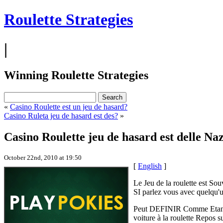
Roulette Strategies
|
Winning Roulette Strategies
«
Casino Roulette est un jeu de hasard?
Casino Ruleta jeu de hasard est des?
»
Casino Roulette jeu de hasard est delle Na
October 22nd, 2010 at 19:50
[
English
]
Le Jeu de la roulette est S
SI parlez vous avec quelqu'u
Peut DEFINIR Comme Etant So
voiture à la roulette Repos s